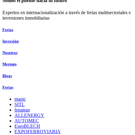
Somos el puente hacia tu futuro
Expertos en internacionalización a través de ferias multisectoriales e
inversiones inmobiliarias
Ferias
Inversión
Nosotros
Meetups
Blogs
Ferias
mapic
SITL
fenatran
ALLENERGY
AUTOMEC
EuroBLECH
EXPOFERROVIARIA