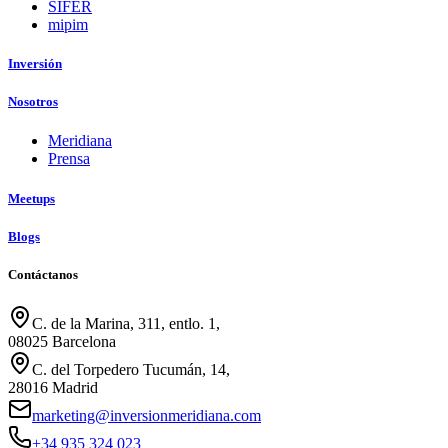
SIFER
mipim
Inversión
Nosotros
Meridiana
Prensa
Meetups
Blogs
Contáctanos
C. de la Marina, 311, entlo. 1,
08025 Barcelona
C. del Torpedero Tucumán, 14,
28016 Madrid
marketing@inversionmeridiana.com
+34 935 324 023