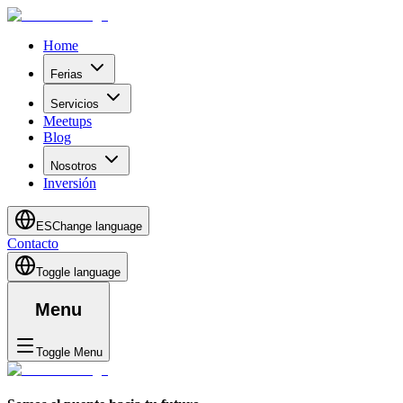
Home
Ferias
Servicios
Meetups
Blog
Nosotros
Inversión
ES
Change language
Contacto
Toggle language
Menu
Toggle Menu