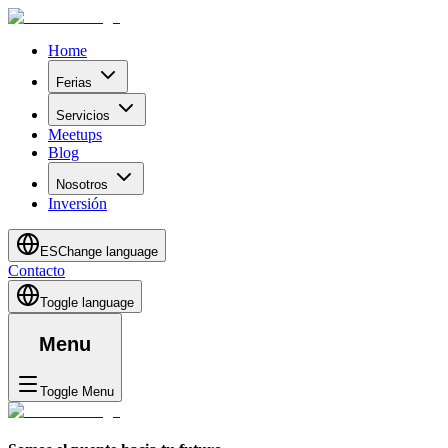
Home
Ferias
Servicios
Meetups
Blog
Nosotros
Inversión
ES
Change language
Contacto
Toggle language
Menu
Toggle Menu