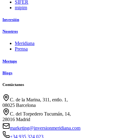
SIFER
mipim
Inversión
Nosotros
Meridiana
Prensa
Meetups
Blogs
Contáctanos
C. de la Marina, 311, entlo. 1,
08025 Barcelona
C. del Torpedero Tucumán, 14,
28016 Madrid
marketing@inversionmeridiana.com
+34 935 324 023