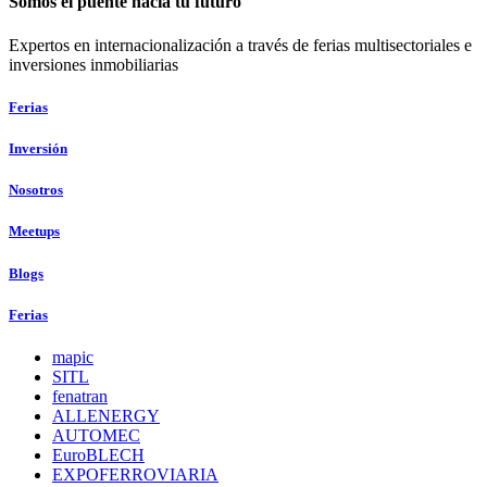
Somos el puente hacia tu futuro
Expertos en internacionalización a través de ferias multisectoriales e
inversiones inmobiliarias
Ferias
Inversión
Nosotros
Meetups
Blogs
Ferias
mapic
SITL
fenatran
ALLENERGY
AUTOMEC
EuroBLECH
EXPOFERROVIARIA