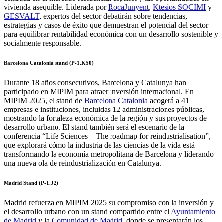
vivienda asequible. Liderada por
RocaJunyent
,
Ktesios SOCIMI
y
GESVALT
, expertos del sector debatirán sobre tendencias,
estrategias y casos de éxito que demuestran el potencial del sector
para equilibrar rentabilidad económica con un desarrollo sostenible y
socialmente responsable.
Barcelona Catalonia stand (P-1.K50)
Durante 18 años consecutivos, Barcelona y Catalunya han
participado en MIPIM para atraer inversión internacional. En
MIPIM 2025, el stand de
Barcelona Catalonia
acogerá a 41
empresas e instituciones, incluidas 12 administraciones públicas,
mostrando la fortaleza económica de la región y sus proyectos de
desarrollo urbano. El stand también será el escenario de la
conferencia “Life Sciences – The roadmap for reindustrialisation”,
que explorará cómo la industria de las ciencias de la vida está
transformando la economía metropolitana de Barcelona y liderando
una nueva ola de reindustrialización en Catalunya.
Madrid Stand (P-1.J2)
Madrid refuerza en MIPIM 2025 su compromiso con la inversión y
el desarrollo urbano con un stand compartido entre el
Ayuntamiento
de Madrid
y la
Comunidad de Madrid
, donde se presentarán los