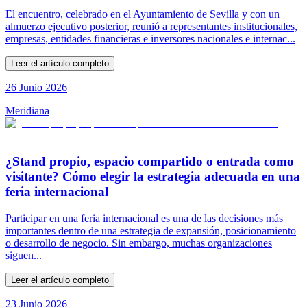
El encuentro, celebrado en el Ayuntamiento de Sevilla y con un
almuerzo ejecutivo posterior, reunió a representantes institucionales,
empresas, entidades financieras e inversores nacionales e internac...
Leer el artículo completo
26 Junio 2026
Meridiana
¿Stand propio, espacio compartido o entrada como
visitante? Cómo elegir la estrategia adecuada en una
feria internacional
Participar en una feria internacional es una de las decisiones más
importantes dentro de una estrategia de expansión, posicionamiento
o desarrollo de negocio. Sin embargo, muchas organizaciones
siguen...
Leer el artículo completo
23 Junio 2026