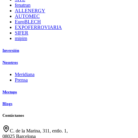
fenatran
ALLENERGY
AUTOMEC
EuroBLECH
EXPOFERROVIARIA
SIFER
mipim
Inversión
Nosotros
Meridiana
Prensa
Meetups
Blogs
Contáctanos
C. de la Marina, 311, entlo. 1,
08025 Barcelona