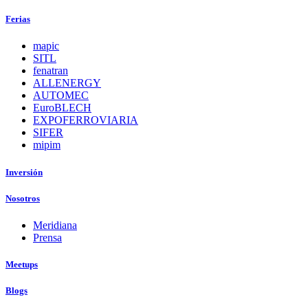
Ferias
mapic
SITL
fenatran
ALLENERGY
AUTOMEC
EuroBLECH
EXPOFERROVIARIA
SIFER
mipim
Inversión
Nosotros
Meridiana
Prensa
Meetups
Blogs