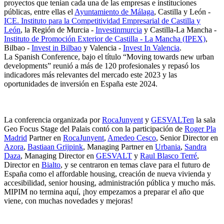
proyectos que tenían cada una de las empresas e instituciones
públicas, entre ellas el
Ayuntamiento de Málaga
, Castilla y León -
ICE. Instituto para la Competitividad Empresarial de Castilla y
León
, la Región de Murcia -
Investinmurcia
y Castilla-La Mancha -
Instituto de Promoción Exterior de Castilla - La Mancha (IPEX)
,
Bilbao -
Invest in Bilbao
y Valencia -
Invest In Valencia
.
La Spanish Conference, bajo el título “Moving towards new urban
developments” reunió a más de 120 profesionales y repasó los
indicadores más relevantes del mercado este 2023 y las
oportunidades de inversión en España este 2024.
La conferencia organizada por
RocaJunyent
y
GESVALTen
la sala
Geo Focus Stage del Palais contó con la participación de
Roger Pla
Madrid
Partner en
RocaJunyent
,
Amedeo Cesco
, Senior Director en
Azora
,
Bastiaan Grijpink
, Managing Partner en
Urbania
,
Sandra
Daza
, Managing Director en
GESVALT
y
Raul Blasco Terré
,
Director en
Bialto
, y se centraron en temas clave para el futuro de
España como el affordable housing, creación de nueva vivienda y
accesibilidad, senior housing, administración pública y mucho más.
MIPIM no termina aquí, ¡hoy empezamos a preparar el año que
viene, con muchas novedades y mejoras!