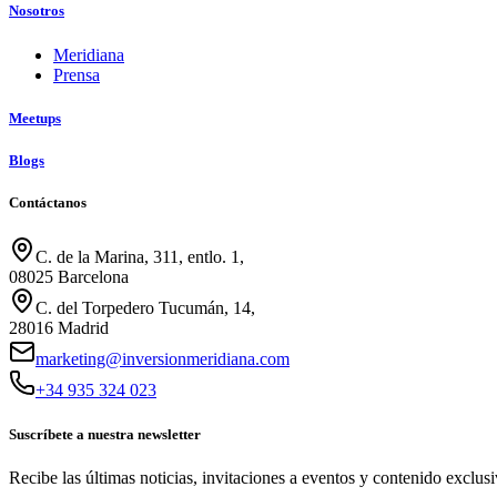
Nosotros
Meridiana
Prensa
Meetups
Blogs
Contáctanos
C. de la Marina, 311, entlo. 1,
08025 Barcelona
C. del Torpedero Tucumán, 14,
28016 Madrid
marketing@inversionmeridiana.com
+34 935 324 023
Suscríbete a nuestra newsletter
Recibe las últimas noticias, invitaciones a eventos y contenido exclus