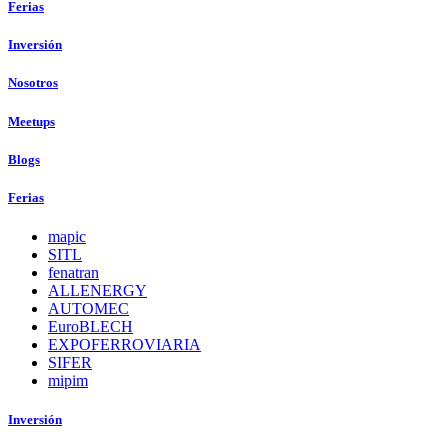
Ferias
Inversión
Nosotros
Meetups
Blogs
Ferias
mapic
SITL
fenatran
ALLENERGY
AUTOMEC
EuroBLECH
EXPOFERROVIARIA
SIFER
mipim
Inversión