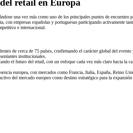
del retail en Europa
ndose una vez más como uno de los principales puntos de encuentro para 
cia, con empresas españolas y portuguesas participando activamente tan
etitivo e internacional.
entes de cerca de 75 países, confirmando el carácter global del evento
esentantes institucionales.
ando el futuro del retail, con un enfoque cada vez más claro hacia la cal
resencia europea, con mercados como Francia, Italia, España, Reino Uni
tractivo del mercado europeo como destino estratégico para la expansión