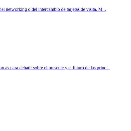
el networking o del intercambio de tarjetas de visita. M...
as para debatir sobre el presente y el futuro de las princ...