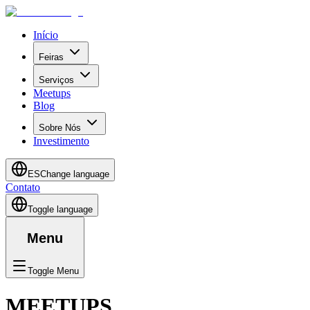
Início
Feiras
Serviços
Meetups
Blog
Sobre Nós
Investimento
ES
Change language
Contato
Toggle language
Menu
Toggle Menu
MEETUPS